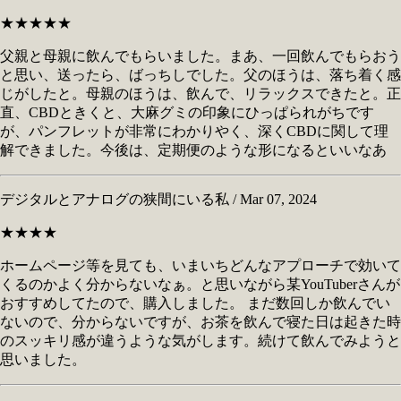
★★★★★
父親と母親に飲んでもらいました。まあ、一回飲んでもらおう
と思い、送ったら、ばっちしでした。父のほうは、落ち着く感
じがしたと。母親のほうは、飲んで、リラックスできたと。正
直、CBDときくと、大麻グミの印象にひっぱられがちです
が、パンフレットが非常にわかりやく、深くCBDに関して理
解できました。今後は、定期便のような形になるといいなあ
デジタルとアナログの狭間にいる私 / Mar 07, 2024
★★★★
ホームページ等を見ても、いまいちどんなアプローチで効いて
くるのかよく分からないなぁ。と思いながら某YouTuberさんが
おすすめしてたので、購入しました。 まだ数回しか飲んでい
ないので、分からないですが、お茶を飲んで寝た日は起きた時
のスッキリ感が違うような気がします。続けて飲んでみようと
思いました。