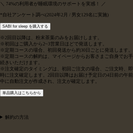
＼ 74
%の利用者が睡眠環境のサポートを実感！
／
*自社アンケート調べ(2024年2月 / 男女129名に実施)
SABI for sleep を購入する
※2回目以降は、粉末茶葉のみをお届けします。
※初回はご購入から2~3営業日ほどで発送します。
※定期コースの場合、初回発送から約30日ごとに発送します。
※定期コースの解約は、マイページからお客さまご自身でお手
続きいただけます。
※注文確定のタイミングは、初回ご注文の場合、ご注文時、即
時に注文確定します。2回目以降はお届け予定日の4日前の午前
中に自動注文が作成され、注文が確定します。
単品購入はこちらから
解約の方法