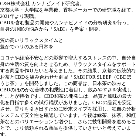
C&H株式会社 カンナビノイド研究者。
京都大学・大学院を卒業後、香料メーカーでの研究職を経て、
2021年より現職。
CBDを含む製品の開発やカンナビノイドの分析研究を行う。
自身の睡眠の悩みから「SABI」を考案・開発。
質の高いリラックスタイムと
豊かでハリのある日常を
コロナや経済不安などの影響で増大するストレスの中、自分自
身の生活の質を向上させるため、リラックスタイムをサポート
する商品を作りたいと考えました。その結果、京都の伝統的な
お茶とCBDを組み合わせた商品「SABI FOR SLEEP（CBDほ
うじ茶）」を開発しました。この商品は、日本茶の渋みと
CBDのほのかな苦味の相乗性に着目し、飲みやすさを実現し
たことが特徴です。CBD和茶の開発には、品質と風味の最大
化を目指す多くの試行錯誤がありました。CBDの品質を安定
させ、香りを引き出すために粉末タイプを採用し、独自の分析
システムで安全性を確認しています。今後は緑茶、抹茶、和紅
茶などのバリエーションも増やし、さらに技術開発を進めるこ
とで、より信頼される商品を提供していきたいと考えていま
す。