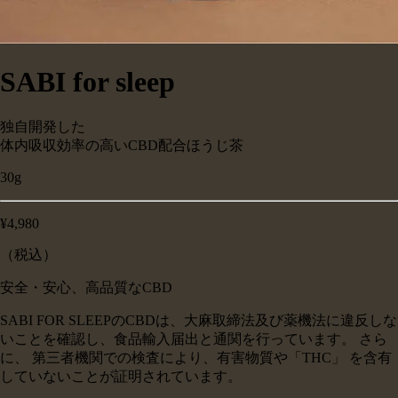
SABI for sleep
独自開発した
体内吸収効率の高いCBD配合ほうじ茶
30g
¥4,980
（税込）
安全・安心、高品質なCBD
SABI FOR SLEEPのCBDは、大麻取締法及び薬機法に違反しな
いことを確認し、食品輸入届出と通関を行っています。 さら
に、 第三者機関での検査により、有害物質や「THC」 を含有
していないことが証明されています。