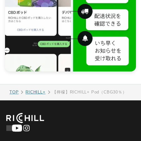
TOP
RICHILL+
【檸檬】RICHILL+ Pod（CBG30％）